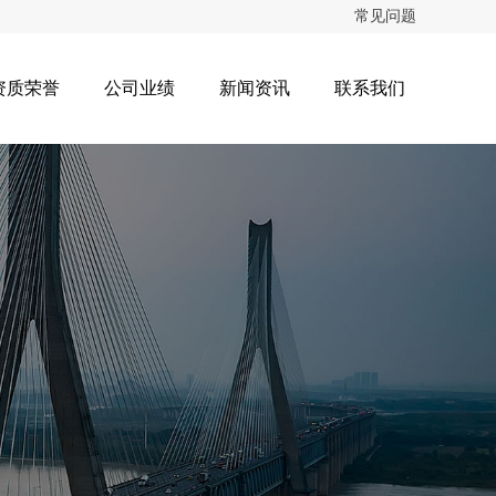
常见问题
资质荣誉
公司业绩
新闻资讯
联系我们