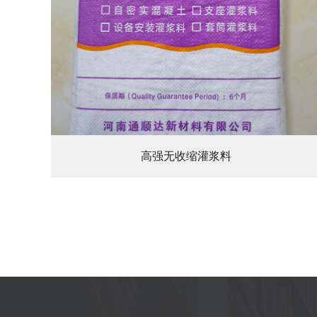
高强无收缩灌浆料