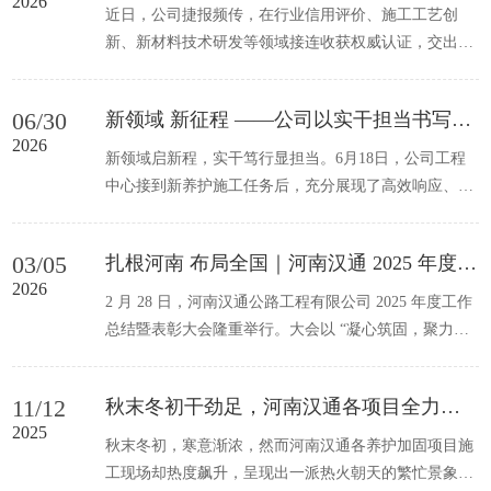
2026
近日，公司捷报频传，在行业信用评价、施工工艺创
新、新材料技术研发等领域接连收获权威认证，交出亮
眼发展答卷！在2025 年度河南...
06/30
新领域 新征程 ——公司以实干担当书写养护新篇
2026
新领域启新程，实干笃行显担当。6月18日，公司工程
中心接到新养护施工任务后，充分展现了高效响应、闻
令而动的优良作风。中心全体...
03/05
扎根河南 布局全国｜河南汉通 2025 年度总结表彰大会圆满召开
2026
2 月 28 日，河南汉通公路工程有限公司 2025 年度工作
总结暨表彰大会隆重举行。大会以 “凝心筑固，聚力拓
疆” 为主题，全面复盘...
11/12
秋末冬初干劲足，河南汉通各项目全力推进工程进度
2025
秋末冬初，寒意渐浓，然而河南汉通各养护加固项目施
工现场却热度飙升，呈现出一派热火朝天的繁忙景象。