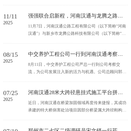
各项目部正争分夺秒，紧紧...
11/11
强强联合启新程，河南汉通与龙腾之路签订战略合作协议
2025
11月7日，河南汉通公路工程有限公司（以下简称“河南
汉通”）与新乡市龙腾公路科技有限公司（以下简称“龙
腾之路”）在郑州正式签...
08/15
中交养护工程公司一行到河南汉通考察交流，共谋合作新篇
2025
8月11日，中交养护工程公司严总一行到公司考察交
流，为公司发展注入新的活力与机遇。公司总顾问郭海
云及相关中心负责人全程陪同。...
07/25
河南汉通28米大跨径悬挂式施工平台拼装试运行圆满完成
2025
近日，河南汉通在桥梁加固领域再度传来捷报，其成功
承建的特大桥病害处治项目因部分桥梁属大跨径刚构
桥，0号块高度过高，超过10米...
郑州市二七区二级调研员宋文铎一行莅临河南汉通调研指导